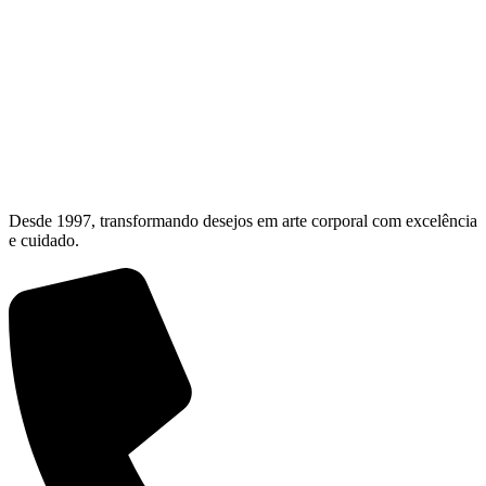
Desde 1997, transformando desejos em arte corporal com excelência
e cuidado.