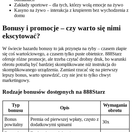
Zakłady sportowe – dla tych, którzy wolą emocje na żywo
Kasyno na żywo – interakcja z krupierem bez wychodzenia z
domu
Bonusy i promocje – czy warto się nimi
ekscytować?
W świecie hazardu bonusy to jak przynęta na ryby – czasem złapie
się coś wartościowego, a czasem tylko puste obietnice. 888Starz
oferuje różne promocje, ale trzeba czytać drobny druk, bo warunki
obrotu potrafią być bardziej skomplikowane niż instrukcja do
skomplikowanego urządzenia. Zamiast rzucać się na pierwszy
lepszy bonus, warto sprawdzić, czy nie jest to tylko chwyt
marketingowy.
Rodzaje bonusów dostępnych na 888Starz
Typ
Wymagania
Opis
bonusu
obrotu
Bonus
Premia od pierwszej wpłaty, często z
30x
powitalny
dodatkowymi spinami