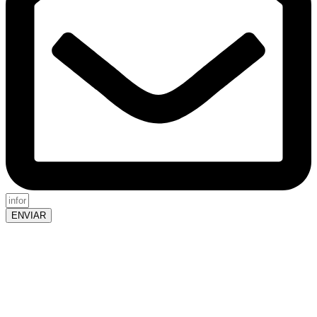
ENVIAR