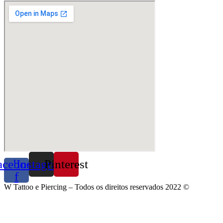
acebook-
Instagram
Pinterest
f
W Tattoo e Piercing – Todos os direitos reservados 2022 ©