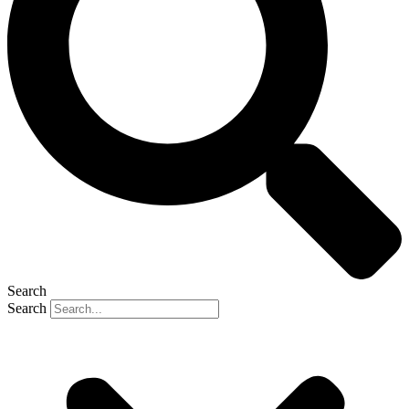
Search
Search