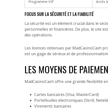
Programme VIP
Accès à
FOCUS SUR LA SÉCURITÉ ET LA FIABILITÉ
La sécurité est un élément crucial dans le sec
personnelles et financières. De plus, le site 
des opérations.
Les licences obtenues par MadCasinoCash prov
est un gage de sérieux et de professionnalism
LES MOYENS DE PAIEME
MadCasinoCash offre une grande flexibilité en 
Cartes bancaires (Visa, MasterCard)
Portefeuilles électroniques (Skrill, Netell
Virements bancaires