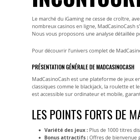
Le marché du iGaming ne cesse de croître, ave
nombreux casinos en ligne, MadCasinoCash s’i
Nous vous proposons une analyse détaillée po
Pour découvrir l’univers complet de MadCasi
PRÉSENTATION GÉNÉRALE DE MADCASINOCASH
MadCasinoCash est une plateforme de jeux en 
classiques comme le blackjack, la roulette et l
est accessible sur ordinateur et mobile, garant
LES POINTS FORTS DE 
Variété des jeux :
Plus de 1000 titres di
Bonus attractifs :
Offres de bienvenue 