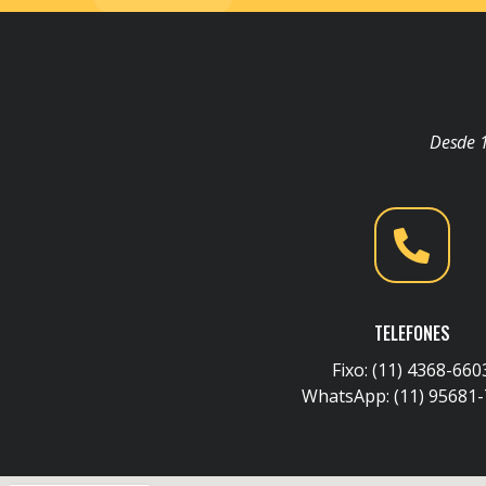
Desde 1
TELEFONES
Fixo: (11) 4368-660
WhatsApp: (11) 95681