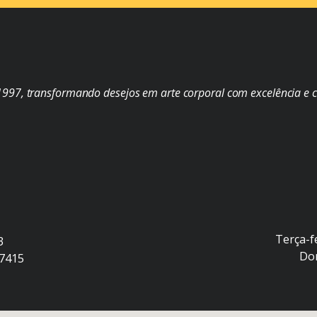
997, transformando desejos em arte corporal com excelência e 
Terça-fe
3
Do
-7415