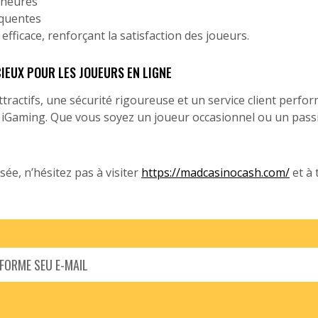
 heures
équentes
efficace, renforçant la satisfaction des joueurs.
IEUX POUR LES JOUEURS EN LIGNE
 attractifs, une sécurité rigoureuse et un service client p
 iGaming. Que vous soyez un joueur occasionnel ou un passi
ée, n’hésitez pas à visiter
https://madcasinocash.com/
et à