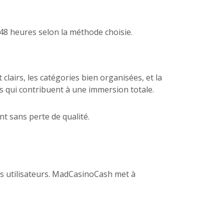
 48 heures selon la méthode choisie.
airs, les catégories bien organisées, et la
és qui contribuent à une immersion totale.
nt sans perte de qualité.
es utilisateurs. MadCasinoCash met à