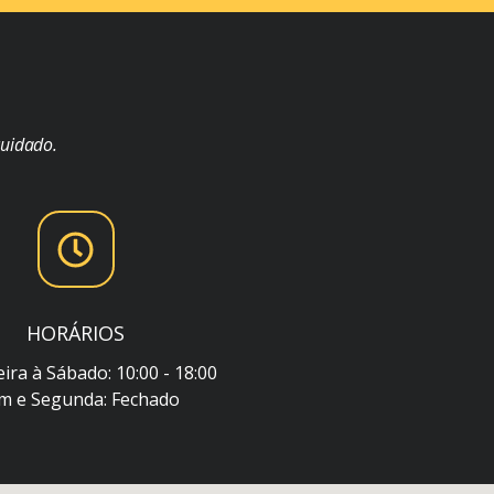
cuidado.
HORÁRIOS
ira à Sábado: 10:00 - 18:00
m e Segunda: Fechado