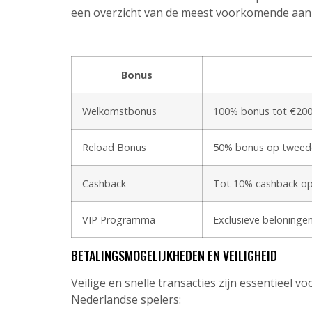
een overzicht van de meest voorkomende aan
Bonus
Welkomstbonus
100% bonus tot €200 
Reload Bonus
50% bonus op tweede
Cashback
Tot 10% cashback op 
VIP Programma
Exclusieve beloninge
BETALINGSMOGELIJKHEDEN EN VEILIGHEID
Veilige en snelle transacties zijn essentieel 
Nederlandse spelers: