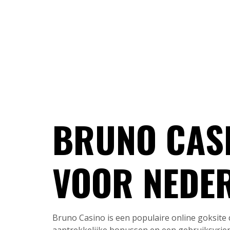
SOBRE NÓS
TATUADORES
GALE
BRUNO CASI
VOOR NEDE
Bruno Casino is een populaire online goksite 