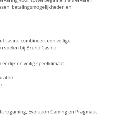
ervaring voor zowel beginners als ervaren
nussen, betalingsmogelijkheden en
et casino combineert een veilige
n spelen bij Bruno Casino:
erlijk en veilig speelklimaat.
araten.
n.
 Microgaming, Evolution Gaming en Pragmatic