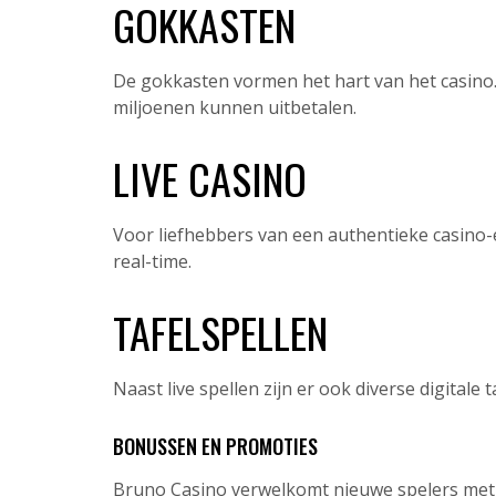
GOKKASTEN
De gokkasten vormen het hart van het casino. 
miljoenen kunnen uitbetalen.
LIVE CASINO
Voor liefhebbers van een authentieke casino-er
real-time.
TAFELSPELLEN
Naast live spellen zijn er ook diverse digitale
BONUSSEN EN PROMOTIES
Bruno Casino verwelkomt nieuwe spelers met 