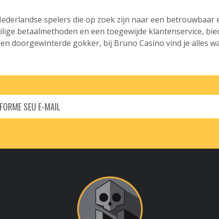
ederlandse spelers die op zoek zijn naar een betrouwbaar en
eilige betaalmethoden en een toegewijde klantenservice, bied
een doorgewinterde gokker, bij Bruno Casino vind je alles w