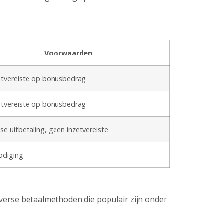
Voorwaarden
etvereiste op bonusbedrag
etvereiste op bonusbedrag
se uitbetaling, geen inzetvereiste
odiging
diverse betaalmethoden die populair zijn onder