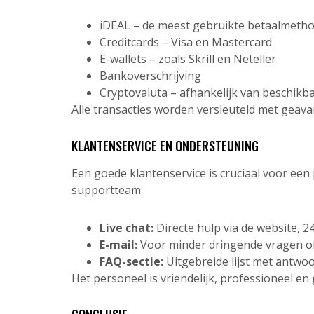
iDEAL – de meest gebruikte betaalmetho
Creditcards – Visa en Mastercard
E-wallets – zoals Skrill en Neteller
Bankoverschrijving
Cryptovaluta – afhankelijk van beschikb
Alle transacties worden versleuteld met geava
KLANTENSERVICE EN ONDERSTEUNING
Een goede klantenservice is cruciaal voor ee
supportteam:
Live chat:
Directe hulp via de website, 2
E-mail:
Voor minder dringende vragen of
FAQ-sectie:
Uitgebreide lijst met antwo
Het personeel is vriendelijk, professioneel e