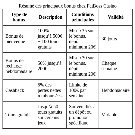
Résumé des principaux bonus chez FatBoss Casino
Type de
Conditions
Description
Validité
bonus
principales
100%
Mise x35 sur
Bonus de
jusqu’à 500€
le bonus,
30 jours
bienvenue
+ 100 tours
dépôt
gratuits
minimum 20€
Mise x30 sur
Bonus de
50% jusqu’à
le bonus,
Chaque
recharge
200€
dépôt
semaine
hebdomadaire
minimum 20€
5% des
Limite de
Cashback
pertes nettes
100€ par
Hebdomadaire
remboursées
semaine
Jusqu’à 50
Souvent liés à
tours gratuits
un dépôt ou
Tours gratuits
Variable
sur certains
promotion
jeux
spécifique