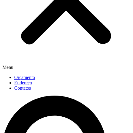
Menu
Orçamento
Endereço
Contatos