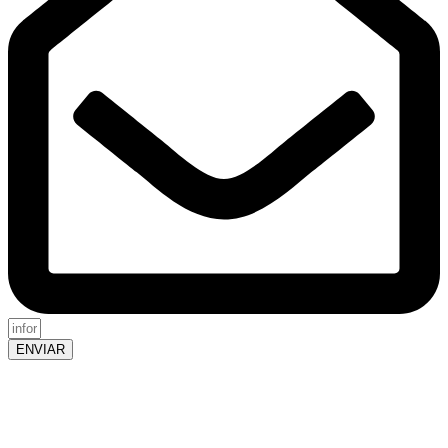
ENVIAR