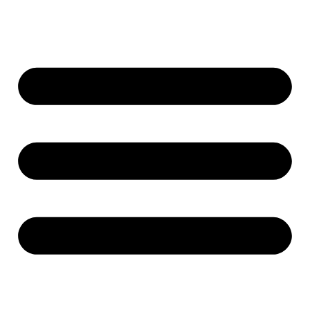
Pular
para
o
conteúdo