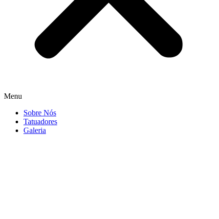
Menu
Sobre Nós
Tatuadores
Galeria