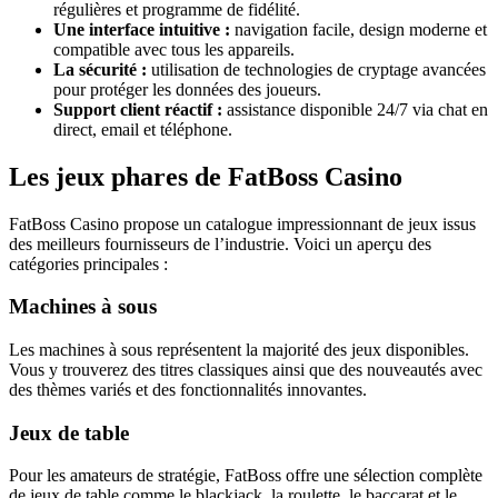
régulières et programme de fidélité.
Une interface intuitive :
navigation facile, design moderne et
compatible avec tous les appareils.
La sécurité :
utilisation de technologies de cryptage avancées
pour protéger les données des joueurs.
Support client réactif :
assistance disponible 24/7 via chat en
direct, email et téléphone.
Les jeux phares de FatBoss Casino
FatBoss Casino propose un catalogue impressionnant de jeux issus
des meilleurs fournisseurs de l’industrie. Voici un aperçu des
catégories principales :
Machines à sous
Les machines à sous représentent la majorité des jeux disponibles.
Vous y trouverez des titres classiques ainsi que des nouveautés avec
des thèmes variés et des fonctionnalités innovantes.
Jeux de table
Pour les amateurs de stratégie, FatBoss offre une sélection complète
de jeux de table comme le blackjack, la roulette, le baccarat et le