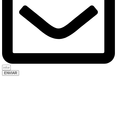
ENVIAR