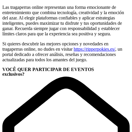
Las tragaperras online representan una forma emocionante de
entretenimiento que combina tecnología, creatividad y la emoción
del azar. Al elegir plataformas confiables y aplicar estrategias
inteligentes, puedes maximizar tu disfrute y tus oportunidades de
ganar. Recuerda siempre jugar con responsabilidad y establecer
límites claros para que la experiencia sea positiva y segura.
Si quieres descubrir las mejores opciones y novedades en
tragaperras online, no dudes en visitar
https://ripperpokies.es/
, un
portal dedicado a ofrecer análisis, reseñas y recomendaciones
actualizadas para todos los amantes del juego.
VOCÊ QUER PARTICIPAR DE EVENTOS
exclusivos?