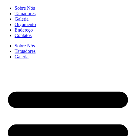
Sobre Nós
Tatuadores
Galeria
Orçamento
Endereço
Contatos
Sobre Nós
Tatuadores
Galeria