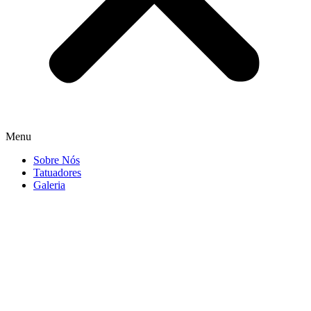
Menu
Sobre Nós
Tatuadores
Galeria