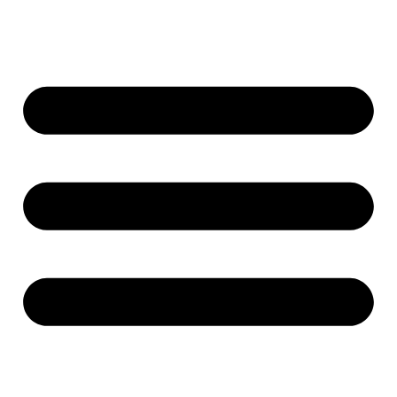
Pular
para
o
conteúdo