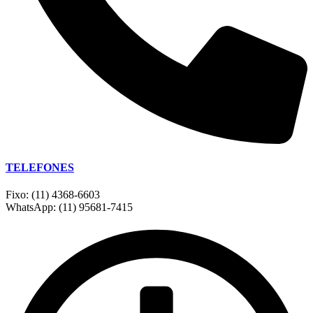
TELEFONES
Fixo: (11) 4368-6603
WhatsApp: (11) 95681-7415