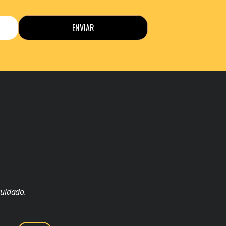
ENVIAR
cuidado.