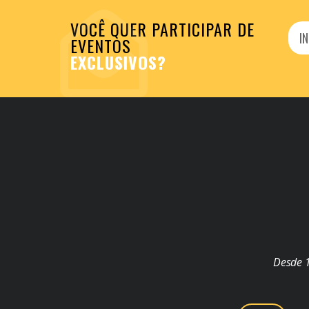
VOCÊ QUER PARTICIPAR DE
EVENTOS
EXCLUSIVOS?
Desde 1