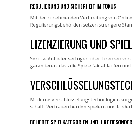
REGULIERUNG UND SICHERHEIT IM FOKUS
Mit der zunehmenden Verbreitung von Online-
Regulierungsbehörden setzen strengere Stand
LIZENZIERUNG UND SPIE
Seriöse Anbieter verfügen über Lizenzen von
garantieren, dass die Spiele fair ablaufen und
VERSCHLÜSSELUNGSTEC
Moderne Verschlüsselungstechnologien sorgen
schafft Vertrauen bei den Spielern und förder
BELIEBTE SPIELKATEGORIEN UND IHRE BESONDE