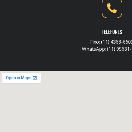
TELEFONES
Fixo: (11) 4368-660
WhatsApp: (11) 95681