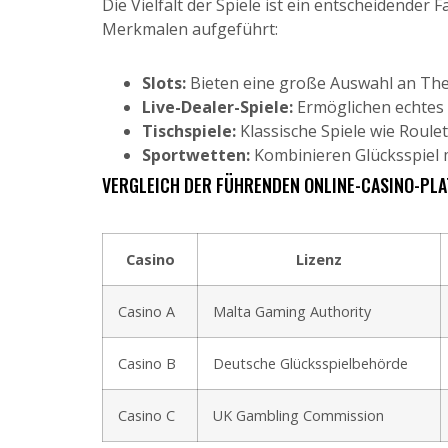
Die Vielfalt der Spiele ist ein entscheidender 
Merkmalen aufgeführt:
Slots:
Bieten eine große Auswahl an Them
Live-Dealer-Spiele:
Ermöglichen echtes C
Tischspiele:
Klassische Spiele wie Roulet
Sportwetten:
Kombinieren Glücksspiel m
VERGLEICH DER FÜHRENDEN ONLINE-CASINO-PL
Casino
Lizenz
Casino A
Malta Gaming Authority
Casino B
Deutsche Glücksspielbehörde
Casino C
UK Gambling Commission