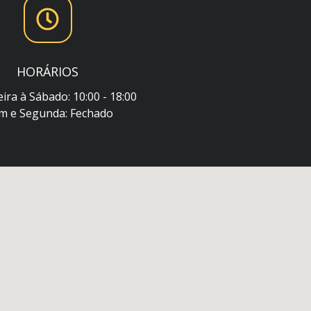
HORÁRIOS
ira à Sábado: 10:00 - 18:00
m e Segunda: Fechado