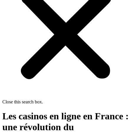
Close this search box.
Les casinos en ligne en France :
une révolution du