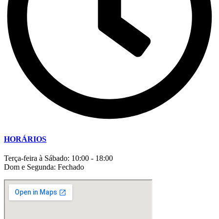
HORÁRIOS
Terça-feira à Sábado: 10:00 - 18:00
Dom e Segunda: Fechado