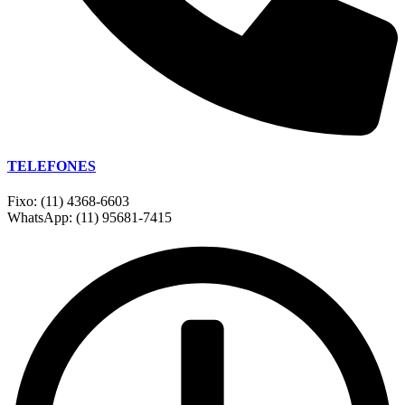
TELEFONES
Fixo: (11) 4368-6603
WhatsApp: (11) 95681-7415