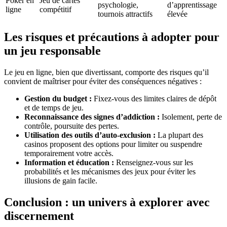
Poker en
Jeu de cartes
psychologie,
d’apprentissage
ligne
compétitif
tournois attractifs
élevée
Les risques et précautions à adopter pour
un jeu responsable
Le jeu en ligne, bien que divertissant, comporte des risques qu’il
convient de maîtriser pour éviter des conséquences négatives :
Gestion du budget :
Fixez-vous des limites claires de dépôt
et de temps de jeu.
Reconnaissance des signes d’addiction :
Isolement, perte de
contrôle, poursuite des pertes.
Utilisation des outils d’auto-exclusion :
La plupart des
casinos proposent des options pour limiter ou suspendre
temporairement votre accès.
Information et éducation :
Renseignez-vous sur les
probabilités et les mécanismes des jeux pour éviter les
illusions de gain facile.
Conclusion : un univers à explorer avec
discernement