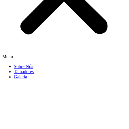
Menu
Sobre Nós
Tatuadores
Galeria