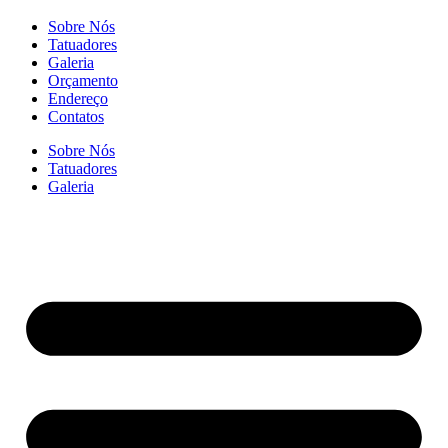
Sobre Nós
Tatuadores
Galeria
Orçamento
Endereço
Contatos
Sobre Nós
Tatuadores
Galeria