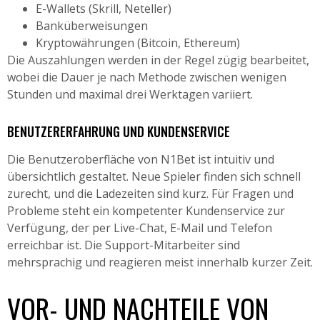
E-Wallets (Skrill, Neteller)
Banküberweisungen
Kryptowährungen (Bitcoin, Ethereum)
Die Auszahlungen werden in der Regel zügig bearbeitet,
wobei die Dauer je nach Methode zwischen wenigen
Stunden und maximal drei Werktagen variiert.
BENUTZERERFAHRUNG UND KUNDENSERVICE
Die Benutzeroberfläche von N1Bet ist intuitiv und
übersichtlich gestaltet. Neue Spieler finden sich schnell
zurecht, und die Ladezeiten sind kurz. Für Fragen und
Probleme steht ein kompetenter Kundenservice zur
Verfügung, der per Live-Chat, E-Mail und Telefon
erreichbar ist. Die Support-Mitarbeiter sind
mehrsprachig und reagieren meist innerhalb kurzer Zeit.
VOR- UND NACHTEILE VON