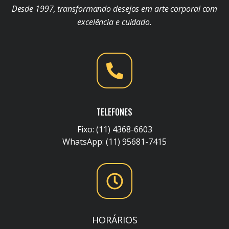
Desde 1997, transformando desejos em arte corporal com
excelência e cuidado.
TELEFONES
Fixo: (11) 4368-6603
WhatsApp: (11) 95681-7415
HORÁRIOS