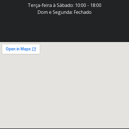
Terça-feira à Sábado: 10:00 - 18:00
Dom e Segunda: Fechado