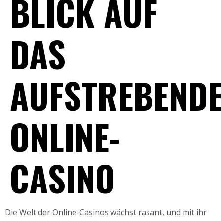
BLICK AUF
DAS
AUFSTREBEND
ONLINE-
CASINO
Die Welt der Online-Casinos wächst rasant, und mit ihr