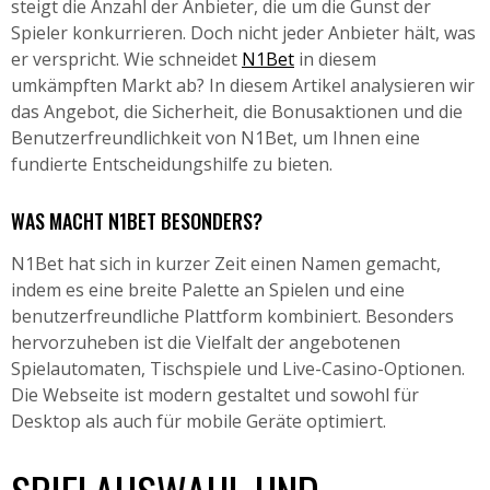
steigt die Anzahl der Anbieter, die um die Gunst der
Spieler konkurrieren. Doch nicht jeder Anbieter hält, was
er verspricht. Wie schneidet
N1Bet
in diesem
umkämpften Markt ab? In diesem Artikel analysieren wir
das Angebot, die Sicherheit, die Bonusaktionen und die
Benutzerfreundlichkeit von N1Bet, um Ihnen eine
fundierte Entscheidungshilfe zu bieten.
WAS MACHT N1BET BESONDERS?
N1Bet hat sich in kurzer Zeit einen Namen gemacht,
indem es eine breite Palette an Spielen und eine
benutzerfreundliche Plattform kombiniert. Besonders
hervorzuheben ist die Vielfalt der angebotenen
Spielautomaten, Tischspiele und Live-Casino-Optionen.
Die Webseite ist modern gestaltet und sowohl für
Desktop als auch für mobile Geräte optimiert.