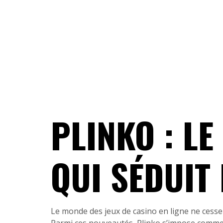
SOBRE NÓS
TATUADORES
GALE
PLINKO : LE
QUI SÉDUIT
Le monde des jeux de casino en ligne ne cesse