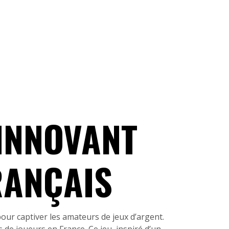
NTO
ENDEREÇO
CONTATOS
 INNOVANT
RANÇAIS
our captiver les amateurs de jeux d’argent.