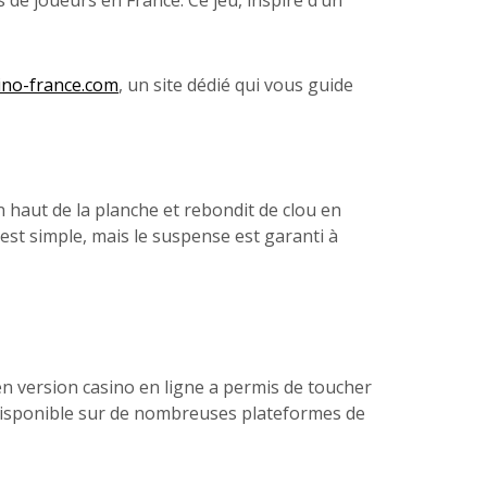
 de joueurs en France. Ce jeu, inspiré d’un
ino-france.com
, un site dédié qui vous guide
n haut de la planche et rebondit de clou en
est simple, mais le suspense est garanti à
 en version casino en ligne a permis de toucher
t disponible sur de nombreuses plateformes de