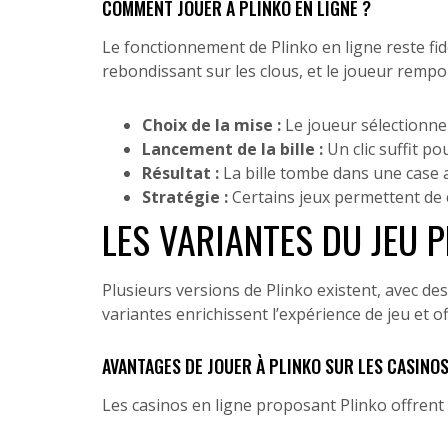
COMMENT JOUER À PLINKO EN LIGNE ?
Le fonctionnement de Plinko en ligne reste fidèl
rebondissant sur les clous, et le joueur remport
Choix de la mise :
Le joueur sélectionne 
Lancement de la bille :
Un clic suffit pou
Résultat :
La bille tombe dans une case a
Stratégie :
Certains jeux permettent de ch
LES VARIANTES DU JEU 
Plusieurs versions de Plinko existent, avec d
variantes enrichissent l’expérience de jeu et off
AVANTAGES DE JOUER À PLINKO SUR LES CASINOS
Les casinos en ligne proposant Plinko offrent