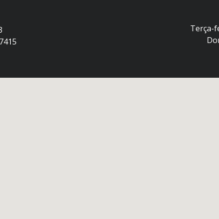
Terça-fe
3
Do
-7415