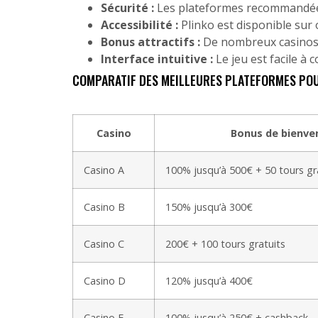
Sécurité :
Les plateformes recommandées 
Accessibilité :
Plinko est disponible sur
Bonus attractifs :
De nombreux casinos o
Interface intuitive :
Le jeu est facile à
COMPARATIF DES MEILLEURES PLATEFORMES POU
Casino
Bonus de bienve
Casino A
100% jusqu’à 500€ + 50 tours gr
Casino B
150% jusqu’à 300€
Casino C
200€ + 100 tours gratuits
Casino D
120% jusqu’à 400€
Casino E
100% jusqu’à 250€ + cashback