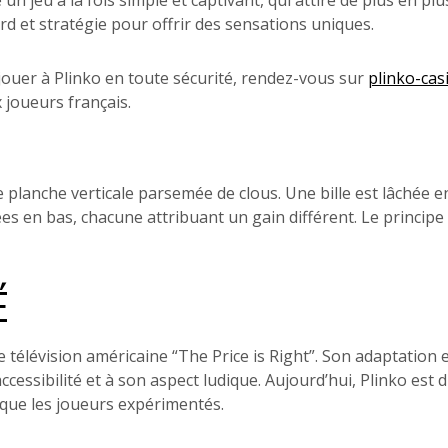
jeu à la fois simple et captivant, qui attire de plus en plus
d et stratégie pour offrir des sensations uniques.
jouer à Plinko en toute sécurité, rendez-vous sur
plinko-cas
x joueurs français.
e planche verticale parsemée de clous. Une bille est lâchée e
s en bas, chacune attribuant un gain différent. Le principe 
É
de télévision américaine “The Price is Right”. Son adaptation
ccessibilité et à son aspect ludique. Aujourd’hui, Plinko es
s que les joueurs expérimentés.