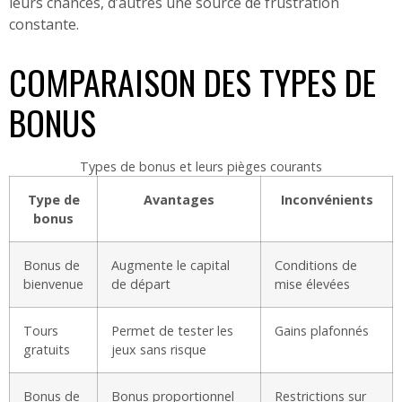
leurs chances, d’autres une source de frustration
constante.
COMPARAISON DES TYPES DE
BONUS
Types de bonus et leurs pièges courants
Type de
Avantages
Inconvénients
bonus
Bonus de
Augmente le capital
Conditions de
bienvenue
de départ
mise élevées
Tours
Permet de tester les
Gains plafonnés
gratuits
jeux sans risque
Bonus de
Bonus proportionnel
Restrictions sur