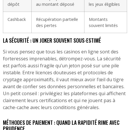
dépôt
au montant déposé
les jeux éligibles
Cashback
Récupération partielle
Montants
des pertes
souvent limités
LA SÉCURITÉ : UN JOKER SOUVENT SOUS-ESTIMÉ
Si vous pensez que tous les casinos en ligne sont des
forteresses imprenables, détrompez-vous. La sécurité
est parfois aussi fragile qu’un jeton posé sur une pile
instable. Entre licences douteuses et protocoles de
cryptage approximatifs, il vaut mieux avoir l’œil du tigre
avant de confier ses données personnelles et bancaires.
Un petit conseil : privilégiez les plateformes qui affichent
clairement leurs certifications et qui ne jouent pas à
cache-cache avec leurs conditions générales.
MÉTHODES DE PAIEMENT : QUAND LA RAPIDITÉ RIME AVEC
PRUDENCE