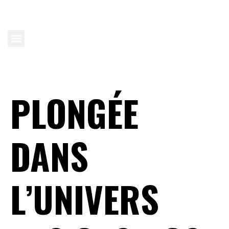
PLONGÉE
DANS
L’UNIVERS