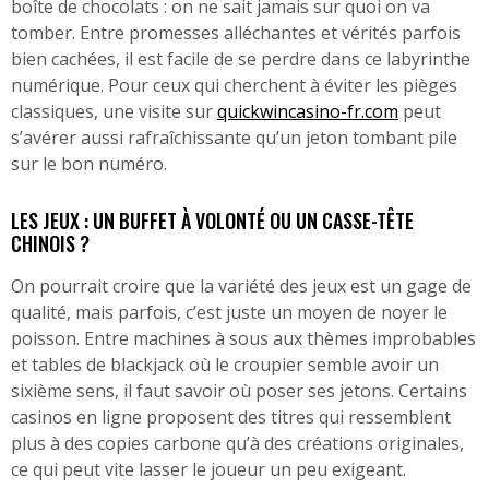
boîte de chocolats : on ne sait jamais sur quoi on va
tomber. Entre promesses alléchantes et vérités parfois
bien cachées, il est facile de se perdre dans ce labyrinthe
numérique. Pour ceux qui cherchent à éviter les pièges
classiques, une visite sur
quickwincasino-fr.com
peut
s’avérer aussi rafraîchissante qu’un jeton tombant pile
sur le bon numéro.
LES JEUX : UN BUFFET À VOLONTÉ OU UN CASSE-TÊTE
CHINOIS ?
On pourrait croire que la variété des jeux est un gage de
qualité, mais parfois, c’est juste un moyen de noyer le
poisson. Entre machines à sous aux thèmes improbables
et tables de blackjack où le croupier semble avoir un
sixième sens, il faut savoir où poser ses jetons. Certains
casinos en ligne proposent des titres qui ressemblent
plus à des copies carbone qu’à des créations originales,
ce qui peut vite lasser le joueur un peu exigeant.