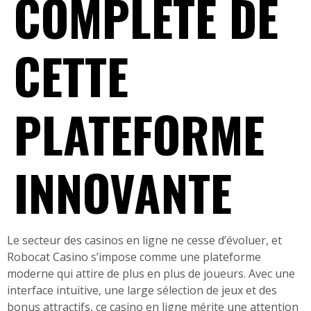
COMPLÈTE DE
CETTE
PLATEFORME
INNOVANTE
Le secteur des casinos en ligne ne cesse d’évoluer, et
Robocat Casino s’impose comme une plateforme
moderne qui attire de plus en plus de joueurs. Avec une
interface intuitive, une large sélection de jeux et des
bonus attractifs, ce casino en ligne mérite une attention