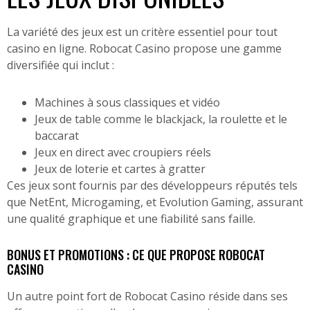
La variété des jeux est un critère essentiel pour tout
casino en ligne. Robocat Casino propose une gamme
diversifiée qui inclut :
Machines à sous classiques et vidéo
Jeux de table comme le blackjack, la roulette et le
baccarat
Jeux en direct avec croupiers réels
Jeux de loterie et cartes à gratter
Ces jeux sont fournis par des développeurs réputés tels
que NetEnt, Microgaming, et Evolution Gaming, assurant
une qualité graphique et une fiabilité sans faille.
BONUS ET PROMOTIONS : CE QUE PROPOSE ROBOCAT
CASINO
Un autre point fort de Robocat Casino réside dans ses