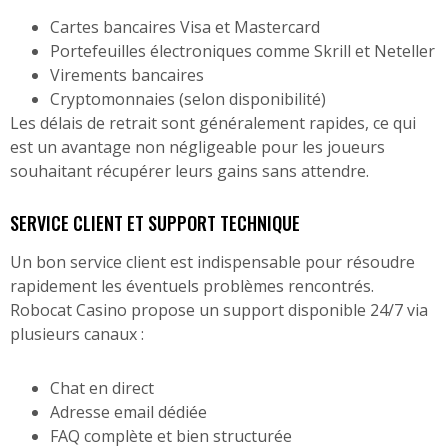
Cartes bancaires Visa et Mastercard
Portefeuilles électroniques comme Skrill et Neteller
Virements bancaires
Cryptomonnaies (selon disponibilité)
Les délais de retrait sont généralement rapides, ce qui
est un avantage non négligeable pour les joueurs
souhaitant récupérer leurs gains sans attendre.
SERVICE CLIENT ET SUPPORT TECHNIQUE
Un bon service client est indispensable pour résoudre
rapidement les éventuels problèmes rencontrés.
Robocat Casino propose un support disponible 24/7 via
plusieurs canaux :
Chat en direct
Adresse email dédiée
FAQ complète et bien structurée