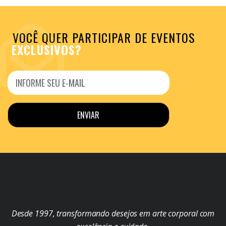
VOCÊ QUER PARTICIPAR DE EVENTOS
EXCLUSIVOS?
ENVIAR
Desde 1997, transformando desejos em arte corporal com