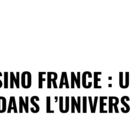
RIA
ORÇAME
INO FRANCE : 
DANS L’UNIVERS