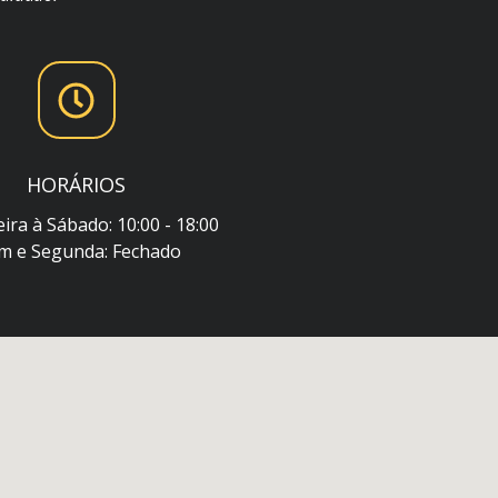
HORÁRIOS
ira à Sábado: 10:00 - 18:00
m e Segunda: Fechado