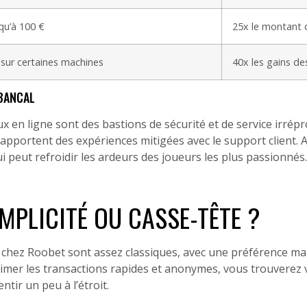
qu’à 100 €
25x le montant 
 sur certaines machines
40x les gains de
 BANCAL
jeux en ligne sont des bastions de sécurité et de service irr
s rapportent des expériences mitigées avec le support client
i peut refroidir les ardeurs des joueurs les plus passionnés
IMPLICITÉ OU CASSE-TÊTE ?
s chez Roobet sont assez classiques, avec une préférence m
 aimer les transactions rapides et anonymes, vous trouverez
tir un peu à l’étroit.