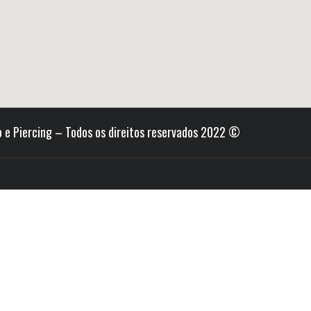
 e Piercing – Todos os direitos reservados 2022 ©