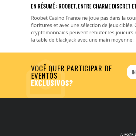
EN RÉSUMÉ : ROOBET, ENTRE CHARME DISCRET E
Roobet Casino France ne joue pas dans la cour
fioritures et avec une sélection de jeux ciblée.
cryptomonnaies peuvent rebuter les joueurs m
la table de blackjack avec une main moyenne : 
VOCÊ QUER PARTICIPAR DE
EVENTOS
EXCLUSIVOS?
Desde 1