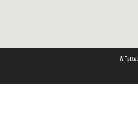
W Tattoo