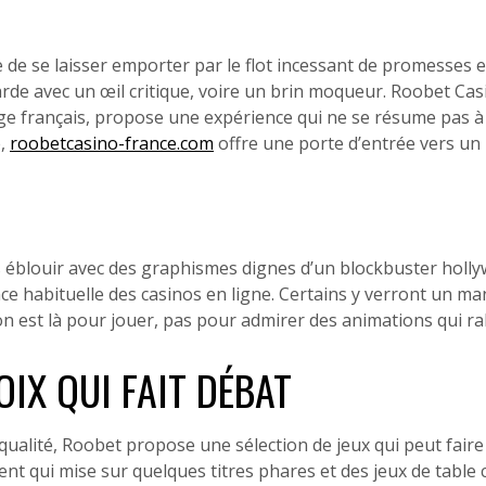
le de se laisser emporter par le flot incessant de promesses e
ttarde avec un œil critique, voire un brin moqueur. Roobet Cas
ysage français, propose une expérience qui ne se résume pas à
e,
roobetcasino-france.com
offre une porte d’entrée vers un u
éblouir avec des graphismes dignes d’un blockbuster hollywo
ce habituelle des casinos en ligne. Certains y verront un ma
, on est là pour jouer, pas pour admirer des animations qui ra
OIX QUI FAIT DÉBAT
qualité, Roobet propose une sélection de jeux qui peut faire 
nt qui mise sur quelques titres phares et des jeux de table 