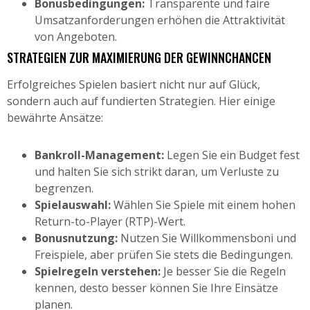
Bonusbedingungen:
Transparente und faire
Umsatzanforderungen erhöhen die Attraktivität
von Angeboten.
STRATEGIEN ZUR MAXIMIERUNG DER GEWINNCHANCEN
Erfolgreiches Spielen basiert nicht nur auf Glück,
sondern auch auf fundierten Strategien. Hier einige
bewährte Ansätze:
Bankroll-Management:
Legen Sie ein Budget fest
und halten Sie sich strikt daran, um Verluste zu
begrenzen.
Spielauswahl:
Wählen Sie Spiele mit einem hohen
Return-to-Player (RTP)-Wert.
Bonusnutzung:
Nutzen Sie Willkommensboni und
Freispiele, aber prüfen Sie stets die Bedingungen.
Spielregeln verstehen:
Je besser Sie die Regeln
kennen, desto besser können Sie Ihre Einsätze
planen.