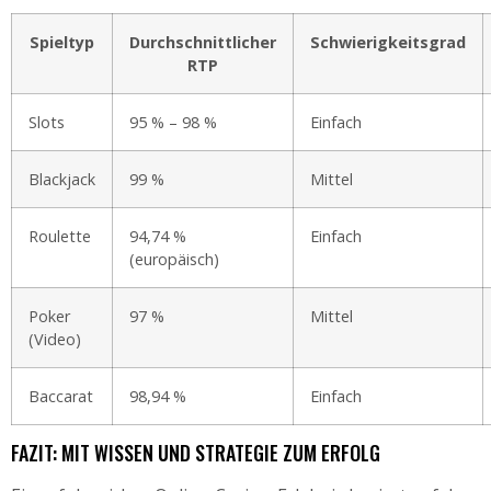
Spieltyp
Durchschnittlicher
Schwierigkeitsgrad
RTP
Slots
95 % – 98 %
Einfach
Blackjack
99 %
Mittel
Roulette
94,74 %
Einfach
(europäisch)
Poker
97 %
Mittel
(Video)
Baccarat
98,94 %
Einfach
FAZIT: MIT WISSEN UND STRATEGIE ZUM ERFOLG