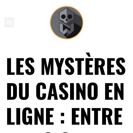
LES MYSTÈRES
DU CASINO EN
LIGNE : ENTRE