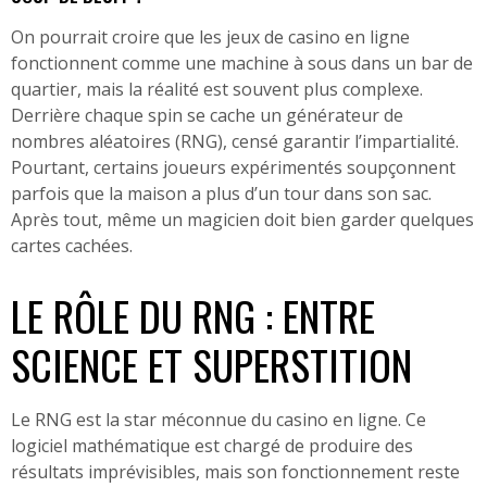
On pourrait croire que les jeux de casino en ligne
fonctionnent comme une machine à sous dans un bar de
quartier, mais la réalité est souvent plus complexe.
Derrière chaque spin se cache un générateur de
nombres aléatoires (RNG), censé garantir l’impartialité.
Pourtant, certains joueurs expérimentés soupçonnent
parfois que la maison a plus d’un tour dans son sac.
Après tout, même un magicien doit bien garder quelques
cartes cachées.
LE RÔLE DU RNG : ENTRE
SCIENCE ET SUPERSTITION
Le RNG est la star méconnue du casino en ligne. Ce
logiciel mathématique est chargé de produire des
résultats imprévisibles, mais son fonctionnement reste