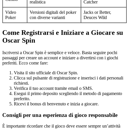
realistica
Catcher
Video
Versioni digitali del poker
Jacks or Better,
Poker
con diverse varianti
Deuces Wild
Come Registrarsi e Iniziare a Giocare su
Oscar Spin
Iscriversi a Oscar Spin è semplice e veloce. Basta seguire pochi
passaggi per creare un account e iniziare a divertirsi con i giochi
preferiti. Ecco come fare:
Visita il sito ufficiale di Oscar Spin.
Clicca sul pulsante di registrazione e inserisci i dati personali
richiesti.
Verifica il tuo account tramite email o SMS.
Esegui il primo deposito scegliendo il metodo di pagamento
preferito.
Ricevi il bonus di benvenuto e inizia a giocare.
Consigli per una esperienza di gioco responsabile
È importante ricordare che il gioco deve essere sempre un’attività