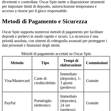
divertente e controllata. Oscar Spin mette a disposizione strumenti
per impostare limiti di deposito, autoesclusione temporanea e
accesso a risorse per il gioco responsabile.
Metodi di Pagamento e Sicurezza
Oscar Spin supporta numerosi metodi di pagamento per facilitare
depositi e prelievi in modo rapido e sicuro. La sicurezza è una
priorità assoluta, con sistemi di crittografia avanzati per proteggere i
dati personali e finanziari degli utenti.
Metodi di pagamento accettati su Oscar Spin
Tempi di
Metodo
Tipo
Commissioni
elaborazione
Immediato
Carte di
(deposito), 1-
Visa/Mastercard
Gratuite
credito/debito
3 giorni
(prelievo)
Immediato
Portafoglio
(deposito),
PayPal
Gratuite
elettronico
24 ore
(prelievo)