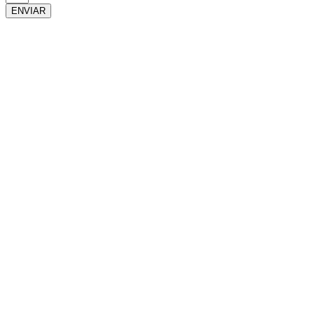
ENVIAR