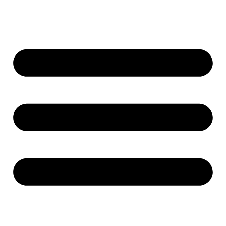
Pular
para
o
conteúdo