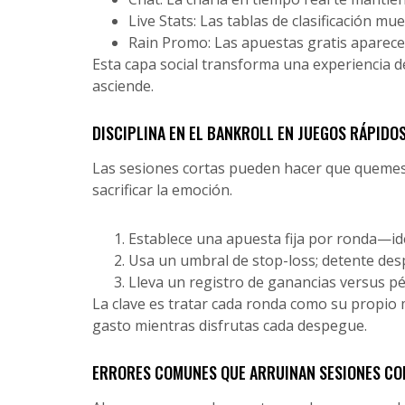
Live Stats: Las tablas de clasificación mu
Rain Promo: Las apuestas gratis aparece
Esta capa social transforma una experiencia 
asciende.
DISCIPLINA EN EL BANKROLL EN JUEGOS RÁPIDO
Las sesiones cortas pueden hacer que quemes 
sacrificar la emoción.
Establece una apuesta fija por ronda—id
Usa un umbral de stop-loss; detente des
Lleva un registro de ganancias versus pé
La clave es tratar cada ronda como su propio
gasto mientras disfrutas cada despegue.
ERRORES COMUNES QUE ARRUINAN SESIONES CO