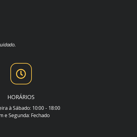
cuidado.
HORÁRIOS
ira à Sábado: 10:00 - 18:00
m e Segunda: Fechado