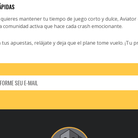
ÁPIDAS
y quieres mantener tu tiempo de juego corto y dulce, Aviato
na comunidad activa que hace cada crash emocionante.
ura tus apuestas, relájate y deja que el plane tome vuelo. ¡Tu