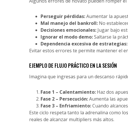
Algunos errores de novato pueden romper el r
Perseguir pérdidas:
Aumentar la apuesta
Mal manejo del bankroll:
No establecer 
Decisiones emocionales:
Jugar bajo estr
Ignorar el modo demo:
Saltarse la prác
Dependencia excesiva de estrategias:
Evitar estos errores te permite mantener el e
EJEMPLO DE FLUJO PRÁCTICO EN LA SESIÓN
Imagina que ingresas para un descanso rápido 
Fase 1 – Calentamiento:
Haz dos apuest
Fase 2 – Persecución:
Aumenta las apuest
Fase 3 – Enfriamiento:
Cuando alcances 
Este ciclo respeta tanto la adrenalina como l
reales de alcanzar multipliers más altos.