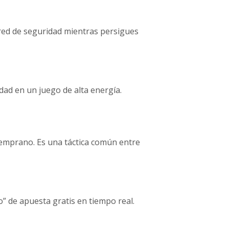
red de seguridad mientras persigues
dad en un juego de alta energía.
temprano. Es una táctica común entre
” de apuesta gratis en tiempo real.