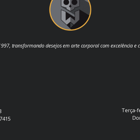
997, transformando desejos em arte corporal com excelência e 
Terça-fe
3
Do
-7415