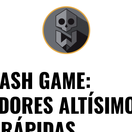
RIA
ORÇAME
ASH GAME:
DORES ALTÍSIM
 RÁPIDAS