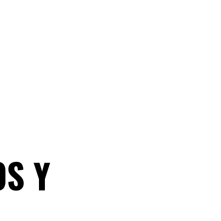
NTO
ENDEREÇO
CONTATOS
OS Y