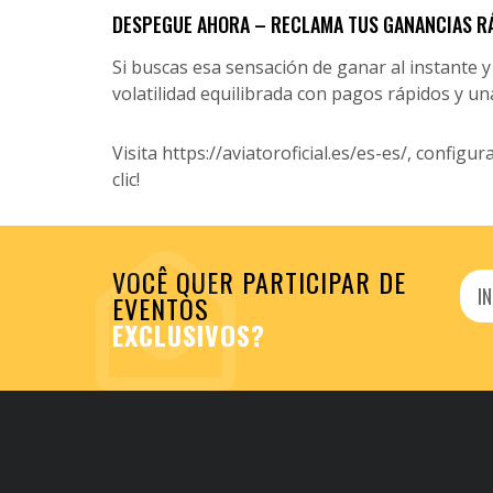
DESPEGUE AHORA – RECLAMA TUS GANANCIAS R
Si buscas esa sensación de ganar al instante 
volatilidad equilibrada con pagos rápidos y u
Visita https://aviatoroficial.es/es-es/, config
clic!
VOCÊ QUER PARTICIPAR DE
EVENTOS
EXCLUSIVOS?