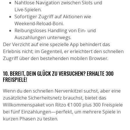
Nahtlose Navigation zwischen Slots und
Live‑Spielen.
Sofortiger Zugriff auf Aktionen wie
Weekend‑Reload‑Boni.
Reibungsloses Handling von Ein- und
Auszahlungen unterwegs.
Der Verzicht auf eine spezielle App behindert das
Erlebnis nicht; im Gegenteil, er erleichtert den schnellen
Zugriff über den bestehenden mobilen Browser.
10. BEREIT, DEIN GLÜCK ZU VERSUCHEN? ERHALTE 300
FREISPIELE!
Wenn du den schnellen Nervenkitzel suchst, aber eine
zusätzliche Sicherheitsnetz brauchst, bietet das
Willkommenspaket von Ritzo €1 000 plus 300 Freispiele
bei fünf Einzahlungen—perfekt, um mehrere Spiele in
kurzen Phasen zu testen.