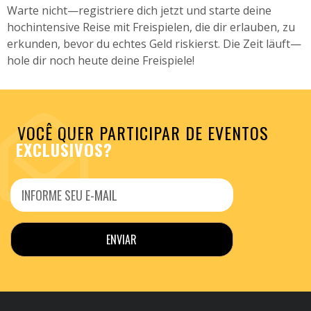
Warte nicht—registriere dich jetzt und starte deine
hochintensive Reise mit Freispielen, die dir erlauben, zu
erkunden, bevor du echtes Geld riskierst. Die Zeit läuft—
hole dir noch heute deine Freispiele!
VOCÊ QUER PARTICIPAR DE EVENTOS
EXCLUSIVOS?
ENVIAR