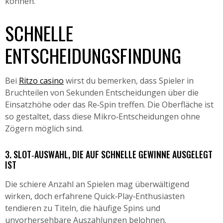
können.
SCHNELLE
ENTSCHEIDUNGSFINDUNG
Bei
Ritzo casino
wirst du bemerken, dass Spieler in
Bruchteilen von Sekunden Entscheidungen über die
Einsatzhöhe oder das Re‑Spin treffen. Die Oberfläche ist
so gestaltet, dass diese Mikro‑Entscheidungen ohne
Zögern möglich sind.
3. SLOT‑AUSWAHL, DIE AUF SCHNELLE GEWINNE AUSGELEGT
IST
Die schiere Anzahl an Spielen mag überwältigend
wirken, doch erfahrene Quick‑Play‑Enthusiasten
tendieren zu Titeln, die häufige Spins und
unvorhersehbare Auszahlungen belohnen.