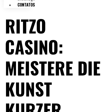
CONTATOS
RITZO
CASINO:
MEISTERE DIE
KUNST
KURZER,