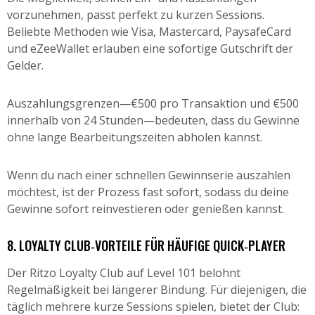
vorzunehmen, passt perfekt zu kurzen Sessions.
Beliebte Methoden wie Visa, Mastercard, PaysafeCard
und eZeeWallet erlauben eine sofortige Gutschrift der
Gelder.
Auszahlungsgrenzen—€500 pro Transaktion und €500
innerhalb von 24 Stunden—bedeuten, dass du Gewinne
ohne lange Bearbeitungszeiten abholen kannst.
Wenn du nach einer schnellen Gewinnserie auszahlen
möchtest, ist der Prozess fast sofort, sodass du deine
Gewinne sofort reinvestieren oder genießen kannst.
8. LOYALTY CLUB‑VORTEILE FÜR HÄUFIGE QUICK‑PLAYER
Der Ritzo Loyalty Club auf Level 101 belohnt
Regelmäßigkeit bei längerer Bindung. Für diejenigen, die
täglich mehrere kurze Sessions spielen, bietet der Club: