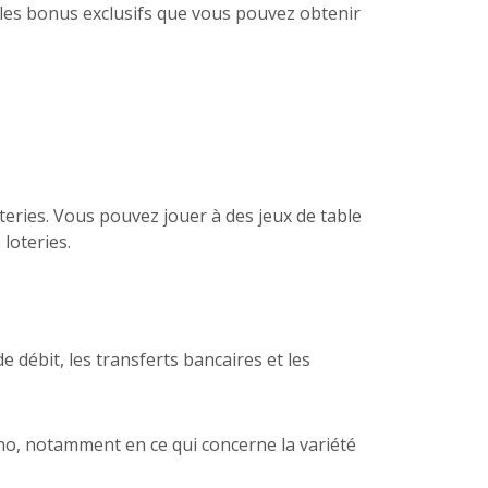
e les bonus exclusifs que vous pouvez obtenir
teries. Vous pouvez jouer à des jeux de table
 loteries.
 débit, les transferts bancaires et les
sino, notamment en ce qui concerne la variété