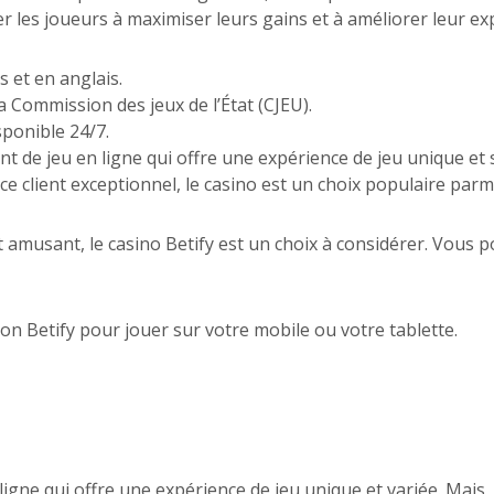
 les joueurs à maximiser leurs gains et à améliorer leur exp
s et en anglais.
a Commission des jeux de l’État (CJEU).
sponible 24/7.
nt de jeu en ligne qui offre une expérience de jeu unique et
e client exceptionnel, le casino est un choix populaire parmi
t amusant, le casino Betify est un choix à considérer. Vous
on Betify pour jouer sur votre mobile ou votre tablette.
ligne qui offre une expérience de jeu unique et variée. Mais,