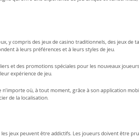
x, y compris des jeux de casino traditionnels, des jeux de tab
dent à leurs préférences et à leurs styles de jeu.
liers et des promotions spéciales pour les nouveaux joueurs e
leur expérience de jeu.
 de n’importe où, à tout moment, grâce à son application mobi
er de la localisation.
 les jeux peuvent être addictifs. Les joueurs doivent être p