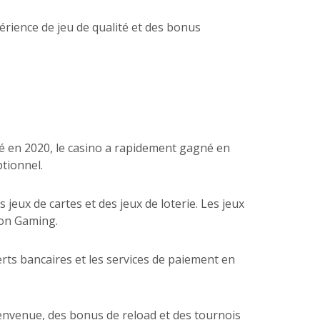
érience de jeu de qualité et des bonus
éé en 2020, le casino a rapidement gagné en
ptionnel.
jeux de cartes et des jeux de loterie. Les jeux
ion Gaming.
erts bancaires et les services de paiement en
envenue, des bonus de reload et des tournois