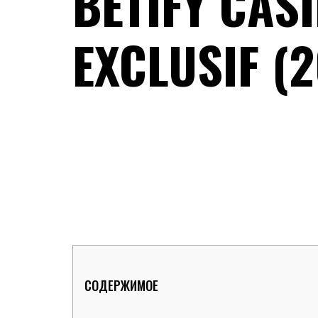
BETIFY CAS
EXCLUSIF (
СОДЕРЖИМОЕ