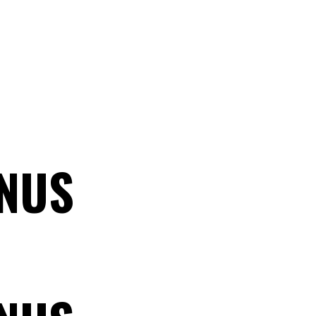
NTO
ENDEREÇO
CONTATOS
ONUS