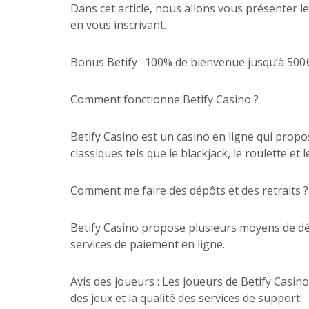
Dans cet article, nous allons vous présenter l
en vous inscrivant.
Bonus Betify : 100% de bienvenue jusqu’à 500
Comment fonctionne Betify Casino ?
Betify Casino est un casino en ligne qui propo
classiques tels que le blackjack, le roulette et
Comment me faire des dépôts et des retraits ?
Betify Casino propose plusieurs moyens de dépôt
services de paiement en ligne.
Avis des joueurs : Les joueurs de Betify Casino
des jeux et la qualité des services de support.