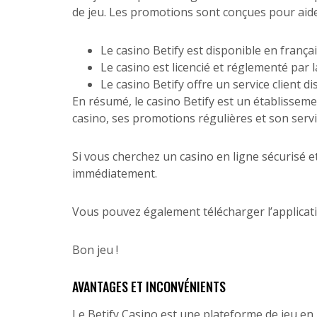
de jeu. Les promotions sont conçues pour aider
Le casino Betify est disponible en françai
Le casino est licencié et réglementé par l
Le casino Betify offre un service client di
En résumé, le casino Betify est un établisseme
casino, ses promotions régulières et son servic
Si vous cherchez un casino en ligne sécurisé e
immédiatement.
Vous pouvez également télécharger l’applicati
Bon jeu !
AVANTAGES ET INCONVÉNIENTS
Le Betify Casino est une plateforme de jeu en 