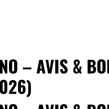
RIA
ORÇAME
INO – AVIS & B
2026)