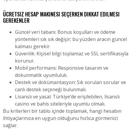
ÜCRETSIZ HESAP MAKINESI SEÇERKEN DIKKAT EDILMESI
GEREKENLER
Güncel veri tabanı: Bonus koşulları ve ödeme
yöntemleri sık sık değişir; bu yüzden aracın güncel
kalması gerekir.
Güvenlik: Kişisel bilgi toplamaz ve SSL sertifikasıyla
korunur.
Mobil performans: Responsive tasarım ve
dokunmatik uyumluluk.
Destek ve dokümantasyon: Sık sorulan sorular ve
canlı destek seçeneği bulunmalı.
Lisanslı ve yasal: Türkiye’de erişilebilen, lisanslı
casino ve bahis siteleriyle uyumlu olmalı.
Bu kriterleri bir tablo içinde toplamak, hangi hesabın
ihtiyaçlarınıza en uygun olduğunu hızlıca görmenizi
sağlar.