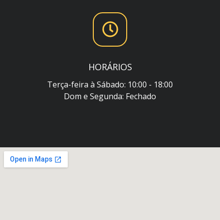
HORÁRIOS
Terça-feira à Sábado: 10:00 - 18:00
Dom e Segunda: Fechado