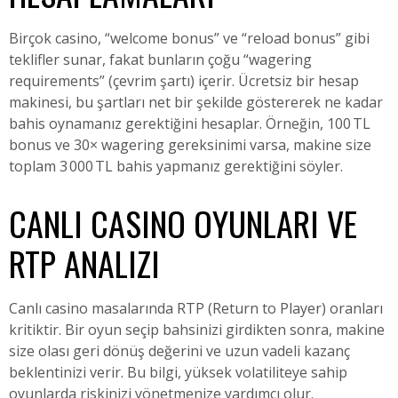
Birçok casino, “welcome bonus” ve “reload bonus” gibi
teklifler sunar, fakat bunların çoğu “wagering
requirements” (çevrim şartı) içerir. Ücretsiz bir hesap
makinesi, bu şartları net bir şekilde göstererek ne kadar
bahis oynamanız gerektiğini hesaplar. Örneğin, 100 TL
bonus ve 30× wagering gereksinimi varsa, makine size
toplam 3 000 TL bahis yapmanız gerektiğini söyler.
CANLI CASINO OYUNLARI VE
RTP ANALIZI
Canlı casino masalarında RTP (Return to Player) oranları
kritiktir. Bir oyun seçip bahsinizi girdikten sonra, makine
size olası geri dönüş değerini ve uzun vadeli kazanç
beklentinizi verir. Bu bilgi, yüksek volatiliteye sahip
oyunlarda riskinizi yönetmenize yardımcı olur.