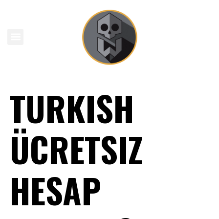
TURKISH
ÜCRETSIZ
HESAP